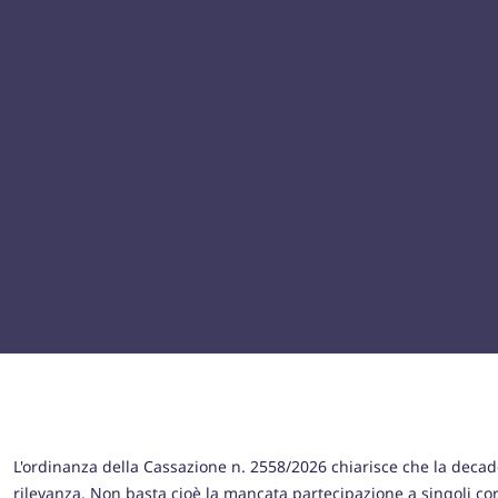
L'ordinanza della Cassazione n. 2558/2026 chiarisce che la decade
rilevanza.
Non basta cioè la mancata partecipazione a singoli cor