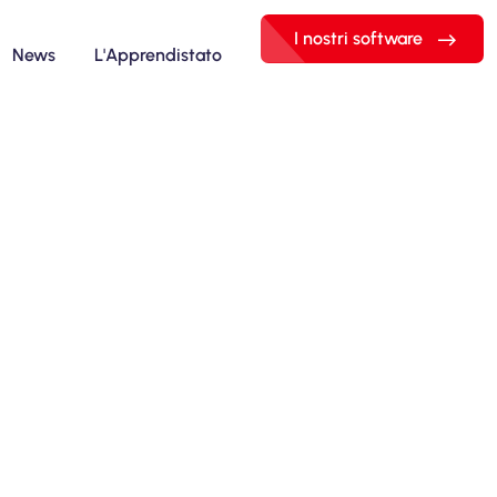
I nostri software
News
L'Apprendistato